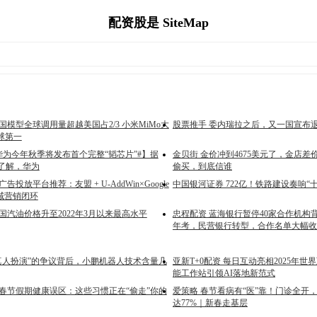
配资股是 SiteMap
国模型全球调用量超越美国占2/3 小米MiMo大
股票推手 委内瑞拉之后，又一国宣布
球第一
华为今年秋季将发布首个完整“韬芯片”#】据
金贝街 金价冲到4675美元了，金店差
技了解，华为
偷买，到底信谁
告投放平台推荐：友盟 + U-AddWin×Google
中国银河证券 722亿！铁路建设奏响“
全域营销闭环
国汽油价格升至2022年3月以来最高水平
忠程配资 蓝海银行暂停40家合作机构
年考，民营银行转型，合作名单大幅收
“真人扮演”的争议背后，小鹏机器人技术含量几
亚新T+0配资 每日互动亮相2025年世
能工作站引领AI落地新范式
 春节假期健康误区：这些习惯正在“偷走”你的
爱策略 春节看病有“医”靠！门诊全开，
达77%｜新春走基层