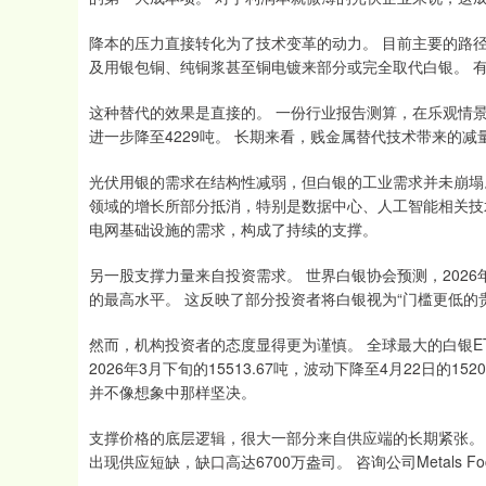
降本的压力直接转化为了技术变革的动力。 目前主要的路径
及用银包铜、纯铜浆甚至铜电镀来部分或完全取代白银。 有
这种替代的效果是直接的。 一份行业报告测算，在乐观情景下
进一步降至4229吨。 长期来看，贱金属替代技术带来的减量
光伏用银的需求在结构性减弱，但白银的工业需求并未崩塌
领域的增长所部分抵消，特别是数据中心、人工智能相关技
电网基础设施的需求，构成了持续的支撑。
另一股支撑力量来自投资需求。 世界白银协会预测，202
的最高水平。 这反映了部分投资者将白银视为“门槛更低的
然而，机构投资者的态度显得更为谨慎。 全球最大的白银ETF——i
2026年3月下旬的15513.67吨，波动下降至4月22日的1
并不像想象中那样坚决。
支撑价格的底层逻辑，很大一部分来自供应端的长期紧张。 
出现供应短缺，缺口高达6700万盎司。 咨询公司Metals 