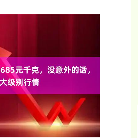
沪深300
4694.44
.42%
43.13
0.93%