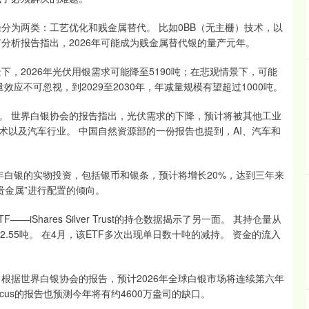
分为两类：工艺优化和贱金属替代。 比如0BB（无主栅）技术，以
分析报告指出，2026年可能成为贱金属替代银的量产元年。
，2026年光伏用银需求可能降至5190吨；在悲观情景下，可能
效应不可忽视，到2029至2030年，年减量规模有望超过1000吨。
。 世界白银协会的报告指出，光伏需求的下降，预计将被其他工业
术以及汽车行业。 中国自然资源部的一份报告也提到，AI、汽车和
6年白银的实物投资，包括银币和银条，预计将增长20%，达到三年来
贵金属”进行配置的倾向。
Shares Silver Trust的持仓数据揭示了另一面。 其持仓量从
5202.55吨。 在4月，该ETF多次出现单日数十吨的减持。 资金的流入
根据世界白银协会的报告，预计2026年全球白银市场将连续第六年
Focus的报告也预测今年将有约4600万盎司的缺口。