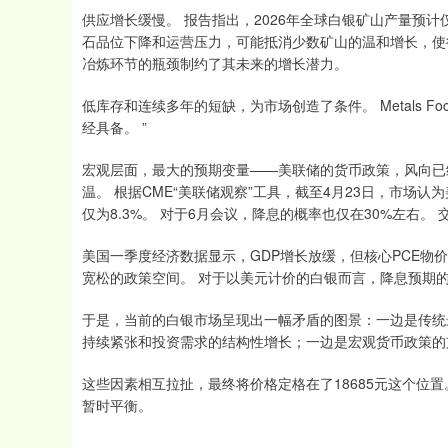
供应增长缓慢。 报告指出，2026年全球白银矿山产量预
石品位下降和运营压力，可能抵消少数矿山的温和增长，使
冶炼环节的瓶颈制约了其未来的增长潜力。
低库存和连续多年的短缺，为市场创造了条件。 Metals 
经具备。 ”
宏观层面，最大的预期变量——美联储的货币政策，风向已
温。 根据CME“美联储观察”工具，截至4月23日，市场认
仅为8.3%。 对于6月会议，降息的概率也仅在30%左右
美国一季度经济数据显示，GDP增长放缓，但核心PCE物
宽松的政策空间。 对于以美元计价的白银而言，降息预期
于是，当前的白银市场呈现出一幅矛盾的图景：一边是传统
持续紧张和投资需求的结构性增长；一边是宏观货币政策的
这些因素相互拉扯，最终将价格定格在了18685元这个位
暂时平衡。