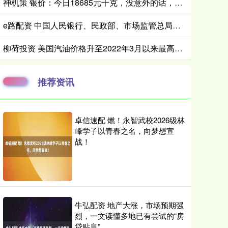
神机策 银价：今日18685元千克，没意外的话，或迎更大级别行情
e路配资 中国人民银行、民政部、市场监管总局公布 5起非法制售“人民币版”冥币典型案例
柳荷投资 美国汽油价格升至2022年3月以来最高水平
推荐资讯
卓信速配 燃！永智武校2026级林
峰学子以青春之名，向梦想宣
战！
牛弘配资 地产大涨，市场预期强
烈，一文读懂多地已有尝试的“房
贷贴息”