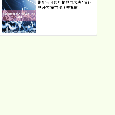
期配宝 年终行情悬而未决 “后补
贴时代”车市淘汰赛鸣笛