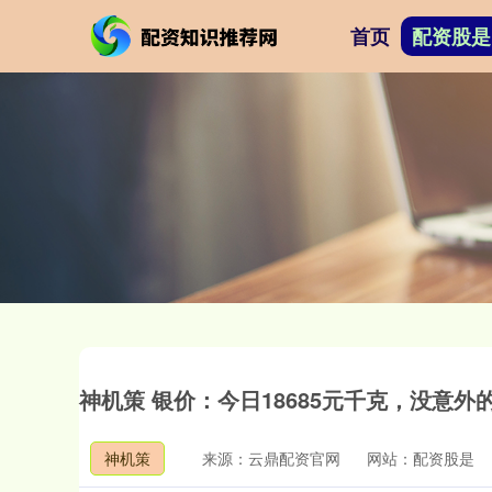
首页
配资股是
神机策 银价：今日18685元千克，没意
神机策
来源：云鼎配资官网
网站：配资股是