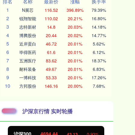
排名
名称
最新价
涨幅
换手率
1
N展芯
116.52
396.89%
79.39%
2
锐翔智能
110.02
20.21%
16.80%
3
志特新材
14.8
20.03%
14.18%
4
博腾股份
20.44
20.02%
14.77%
5
近岸蛋白
46.72
20.01%
5.62%
6
毕得医药
61.6
20.01%
6.12%
7
五洲医疗
83.62
20.01%
18.37%
8
耐科装备
49.67
20.01%
6.83%
9
一博科技
53.33
20.01%
17.26%
10
方邦股份
146.16
20.00%
7.68%
沪深京行情 实时轮播
北证50
1134.24
创
11.37
1.01%