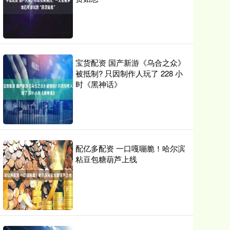
宝货配资 国产新游《乌合之众》
被抵制? 只因制作人玩了 228 小
时《黑神话》
配亿多配资 一口嘎嘣脆！哈尔滨
粘豆包糖葫芦上线