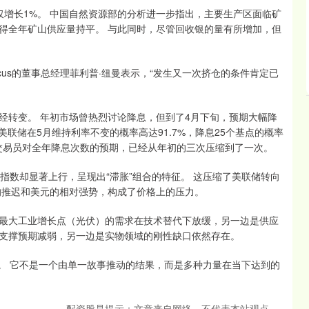
计仅增长1%。 中国自然资源部的分析进一步指出，主要生产区面临矿
得全年矿山供应量持平。 与此同时，尽管回收银的量有所增加，但
Focus的董事总经理菲利普·纽曼表示，“发生又一次挤仓的条件肯定已
经转变。 年初市场曾热烈讨论降息，但到了4月下旬，预期大幅降
为美联储在5月维持利率不变的概率高达91.7%，降息25个基点的概率
。 交易员对全年降息次数的预期，已经从年初的三次压缩到了一次。
价指数却显著上行，呈现出“滞胀”组合的特征。 这压缩了美联储转向
的推迟和美元的相对强势，构成了价格上的压力。
最大工业增长点（光伏）的需求在技术替代下放缓，另一边是供应
支撑预期减弱，另一边是实物领域的刚性缺口依然存在。
置。 它不是一个由单一故事推动的结果，而是多种力量在当下达到的
配资股是提示：文章来自网络，不代表本站观点。