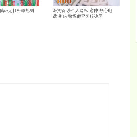
联储敲定杠杆率规则
深资管 涉个人隐私 这种“热心电
话”别信 警惕假冒客服骗局