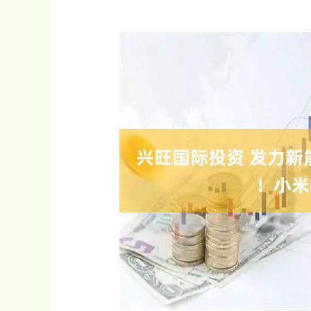
深证成指
14070.78
49
0.01%
-73.43
-0