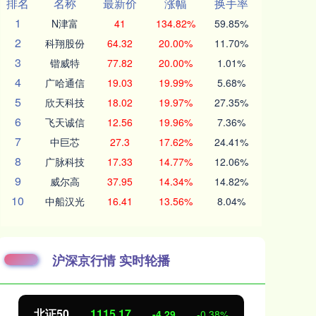
排名
名称
最新价
涨幅
换手率
1
N津富
41
134.82%
59.85%
2
科翔股份
64.32
20.00%
11.70%
3
锴威特
77.82
20.00%
1.01%
4
广哈通信
19.03
19.99%
5.68%
5
欣天科技
18.02
19.97%
27.35%
6
飞天诚信
12.56
19.96%
7.36%
7
中巨芯
27.3
17.62%
24.41%
8
广脉科技
17.33
14.77%
12.06%
9
威尔高
37.95
14.34%
14.82%
10
中船汉光
16.41
13.56%
8.04%
沪深京行情 实时轮播
北证50
1115.17
创
-4.29
-0.38%