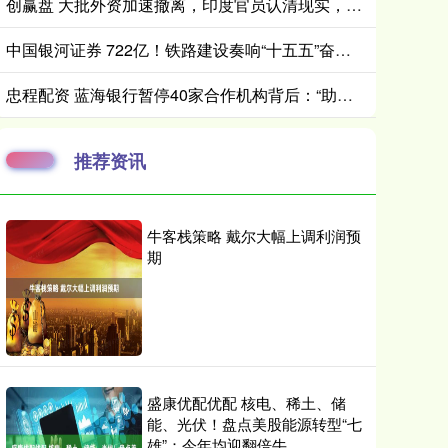
创赢盘 大批外资加速撤离，印度官员认清现实，对华“脱钩”注定行不通
中国银河证券 722亿！铁路建设奏响“十五五”奋进强音
忠程配资 蓝海银行暂停40家合作机构背后：“助贷新规”半年考，民营银行转型，合作名单大幅收缩
推荐资讯
牛客栈策略 戴尔大幅上调利润预
期
盛康优配优配 核电、稀土、储
能、光伏！盘点美股能源转型“七
雄”：今年均迎翻倍牛