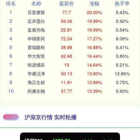
排名
名称
最新价
涨幅
换手率
1
百普赛斯
77.7
20.00%
5.43%
2
近岸蛋白
56.06
19.99%
5.92%
3
蓝盾光电
22.81
19.99%
0.54%
4
毕得医药
72.24
17.27%
8.09%
5
普瑞眼科
38.98
16.88%
6.41%
6
华大智造
62.68
16.44%
3.80%
7
恒进感应
13
14.64%
6.21%
8
华康洁净
50.13
13.93%
12.96%
9
海正生材
11.81
13.89%
3.75%
10
药康生物
37.77
13.39%
5.60%
沪深京行情 实时轮播