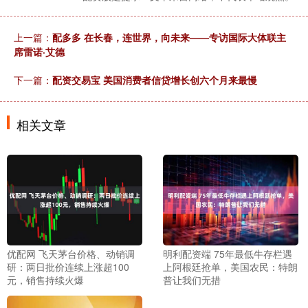
上一篇：
配多多 在长春，连世界，向未来——专访国际大体联主
席雷诺·艾德
下一篇：
配资交易宝 美国消费者信贷增长创六个月来最慢
相关文章
优配网 飞天茅台价格、动销调
明利配资端 75年最低牛存栏遇
研：两日批价连续上涨超100
上阿根廷抢单，美国农民：特朗
元，销售持续火爆
普让我们无措