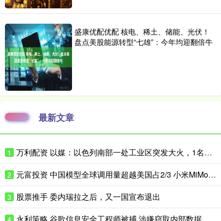
盛康优配优配 核电、稀土、储能、光伏！
盘点美股能源转型“七雄”：今年均迎翻倍牛
最新文章
万利配资 以媒：以色列南部一处工业区突发大火，1名平民和1名消防员受轻伤
1
元富投资 中国模型全球调用量超越美国占2/3 小米MiMo大模型位居全球第一
2
股票推手 委内瑞拉之后，又一国宣布退出
3
永利策略 谷歌信息安全工程师被捕 涉嫌窃取内部数据并以此获利120万美元
4