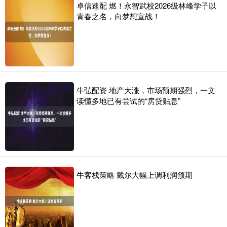
卓信速配 燃！永智武校2026级林峰学子以
青春之名，向梦想宣战！
牛弘配资 地产大涨，市场预期强烈，一文
读懂多地已有尝试的“房贷贴息”
牛客栈策略 戴尔大幅上调利润预期